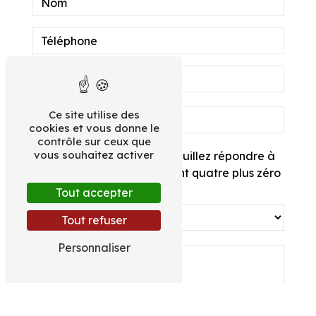
Ce site utilise des
cookies et vous donne le
contrôle sur ceux que
vous souhaitez activer
Vous n'êtes pas un robot, veuillez répondre à
cette question : combien font quatre plus zéro
?
Tout accepter
Tout refuser
Personnaliser