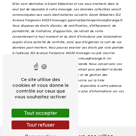
Elles sont destinées à Garat Sébastien et ses sous-traitants dans le
seul but de répondre à votre message. Les données collectées seront
communiquées aux seuls destinataires suivants: Garat Sébastien 312
Avenue Forgerons 40150 Hossegor garat.sebastienpeinture@orange.fr.
Vous disposez de droits d’accès, de rectification, d’effacement, de
portabilité, de limitation, d’opposition, de retrait de votre
consentement à tout moment et du droit d’introduire une réclamation
auprès d’une autorité de contrôle, ainsi que d’organiser le sort de vos
données post-mortem. Vous pouvez exercer ces droits par voie postale
à l'adresse 312 Avenue Forgerons 40150 Hossegor ou par courrier
électronique à l'adresse garat.sebastienpeinture@orange.fr. Un
justificatif d'identité pourra vous être demandé. Nous conservons vos
données pendant la période de prise de contact puis pendant la durée
de prescription légale aux fins probatoires et de gestion des
Ce site utilise des
contentieux. Vous avez le droit de vous inscrire sur la liste
cookies et vous donne le
d'opposition au démarchage téléphonique, disponible à cette adresse:
contrôle sur ceux que
Bloctel.gouv.fr
. Consultez le site cnil.fr pour plus d’informations sur vos
vous souhaitez activer
droits.
Tout accepter
Tout refuser