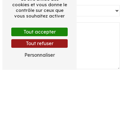
cookies et vous donne le
contrôle sur ceux que
vous souhaitez activer
Tout accepter
Tout refuser
Personnaliser
En cochant cette case, j'accepte les
conditions particulières ci-dessous **
Envoyer
** Les données personnelles communiquées sont nécessaires aux fins
de vous contacter et sont enregistrées dans un fichier informatisé.