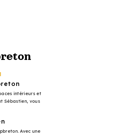
breton
N
breton
paces intérieurs et
at Sébastien, vous
en
apbreton. Avec une