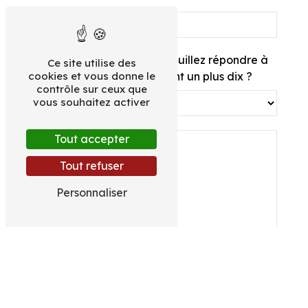
Vous n'êtes pas un robot, veuillez répondre à
Ce site utilise des
cookies et vous donne le
cette question : combien font un plus dix ?
contrôle sur ceux que
vous souhaitez activer
Tout accepter
Tout refuser
Personnaliser
En cochant cette case, j'accepte les
conditions particulières ci-dessous **