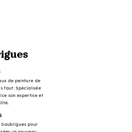
rigues
S
vaux de peinture de
s faut. Spécialisée
ice son expertise et
lité.
s
à Saubrigues pour
 créer un nouveau