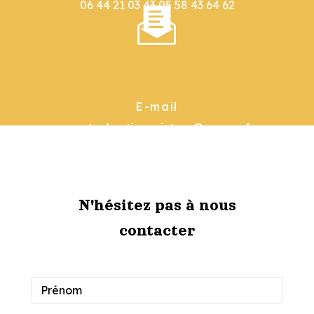
06 44 21 03 43
05 58 43 64 62
E-mail
garat.sebastienpeinture@orange.fr
N'hésitez pas à nous
contacter