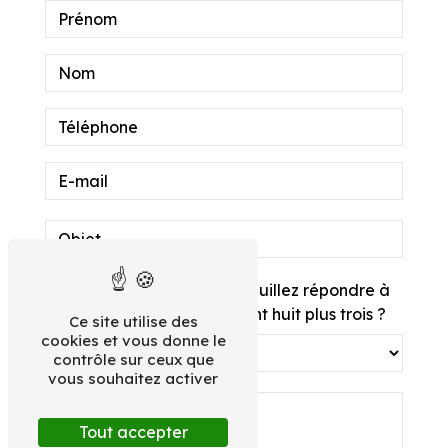
Vous n'êtes pas un robot, veuillez répondre à
cette question : combien font huit plus trois ?
Ce site utilise des
cookies et vous donne le
contrôle sur ceux que
vous souhaitez activer
Tout accepter