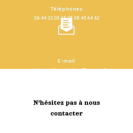
Téléphones
06 44 21 03 43
05 58 43 64 62
E-mail
garat.sebastienpeinture@orange.fr
N'hésitez pas à nous
contacter